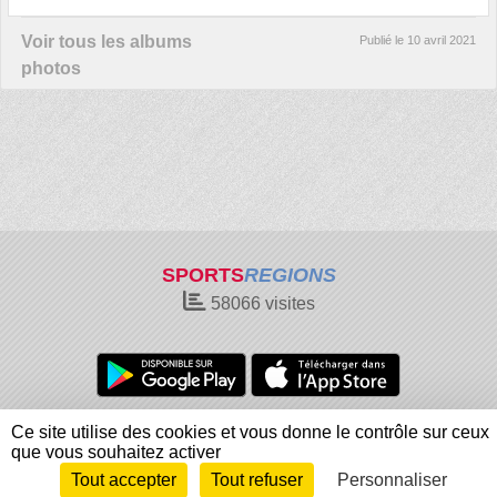
Voir tous les albums
Publié le
10 avril 2021
photos
SPORTS
REGIONS
58066
visites
Charte cookies
Gestion des cookies
Ce site utilise des cookies et vous donne le contrôle sur ceux
Informations légales
Signaler un contenu inapproprié
que vous souhaitez activer
Tout accepter
Tout refuser
Personnaliser
Envie de participer ?
Connexion